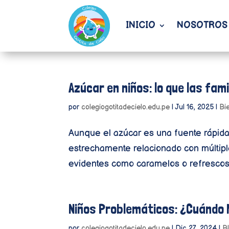
INICIO
NOSOTROS
Azúcar en niños: lo que las fam
por
colegiogotitadecielo.edu.pe
|
Jul 16, 2025
|
Bi
Aunque el azúcar es una fuente rápida
estrechamente relacionado con múltipl
evidentes como caramelos o refrescos.
Niños Problemáticos: ¿Cuándo 
por
colegiogotitadecielo.edu.pe
|
Dic 27, 2024
|
B