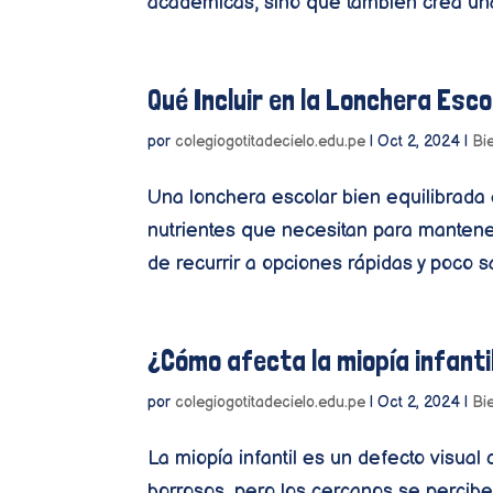
académicas, sino que también crea una 
Qué Incluir en la Lonchera Esc
por
colegiogotitadecielo.edu.pe
|
Oct 2, 2024
|
Bi
Una lonchera escolar bien equilibrada e
nutrientes que necesitan para mantener
de recurrir a opciones rápidas y poco 
¿Cómo afecta la miopía infanti
por
colegiogotitadecielo.edu.pe
|
Oct 2, 2024
|
Bi
La miopía infantil es un defecto visual
borrosos, pero los cercanos se perciben