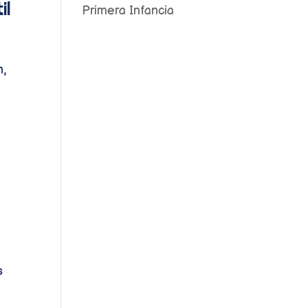
il
Primera Infancia
n,
s