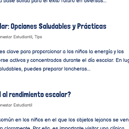
base sólida para el éxito futuro en diversas...
olar: Opciones Saludables y Prácticas
enestar Estudiantil
,
Tips
s clave para proporcionar a los niños la energía y los
se activos y concentrados durante el día escolar. En lu
saludables, puedes preparar loncheras...
l al rendimiento escolar?
enestar Estudiantil
 común en los niños en el que los objetos lejanos se ven
 claramente. Por ello, es importante visitar una clínica