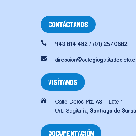
CONTÁCTANOS

943 814 482 / (01) 257 0682

direccion@colegiogotitadecielo.
VISÍTANOS

Calle Delos Mz. A8 – Lote 1
Urb. Sagitario,
Santiago de Surc
DOCUMENTACIÓN