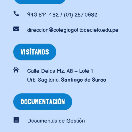

943 814 482 / (01) 257 0682

direccion@colegiogotitadecielo.edu.pe
VISÍTANOS

Calle Delos Mz. A8 – Lote 1
Urb. Sagitario,
Santiago de Surco
DOCUMENTACIÓN

Documentos de Gestión