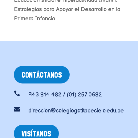
Educación Inicial e Hiperactividad Infantil:
Estrategias para Apoyar el Desarrollo en la
Primera Infancia
CONTÁCTANOS

943 814 482 / (01) 257 0682

direccion@colegiogotitadecielo.edu.pe
VISÍTANOS